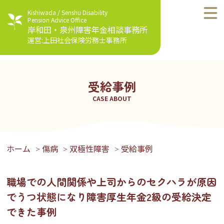
Kishiwada / Senshu Disability
Pension Advice Office
岸和田・泉州障害年金相談事務所
運営:上田社会保険労務士事務所
受給事例
CASE ABOUT
ホーム
傷病
双極性障害
受給事例
>
>
>
職場での人間関係や上司からのセクハラが原因
でうつ状態になり障害厚生年金2級の受給決定
できた事例