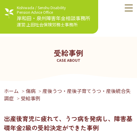
Kishiwada / Senshu Disability
Pension Advice Office
岸和田・泉州障害年金相談事務所
運営:上田社会保険労務士事務所
受給事例
CASE ABOUT
ホーム
傷病
産後うつ・産後子育てうつ・産後統合失
>
>
調症
受給事例
>
出産後育児に疲れて、うつ病を発病し、障害基
礎年金2級の受給決定ができた事例